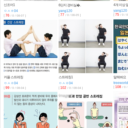
신조어1
4개 이상 알
6단지 경비실�..
yang120
ㅇㅅㅎ04
yang120
75
77
[
[
/ 0 / 
76
/ 0 / 08-05 ]
[
/ 0 / 08-07 ]
커플 스트레칭
스트레칭1
말해봐요
treeworld
ㅇㅅㅎ04
ㅇㅅㅎ04
108
[
/ 0 
99
102
[
[
/ 0 / 08-04 ]
/ 0 / 08-04 ]