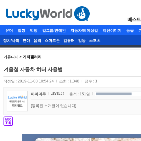
베스트
유머
얼짱
먹방
걸그룹/연예인
자동차/레이싱걸
액션이미지
동물
정치/사회
연애
음악
스마트폰
컴퓨터
감동
스포츠
커뮤니티 >
기타갤러리
겨울철 자동차 히터 사용법
작성일 : 2019-11-03 10:54:24
l
조회 : 1,348
l
점수 :
3
25
마마마무
출석 : 151일
[등록된 소개글이 없습니다]