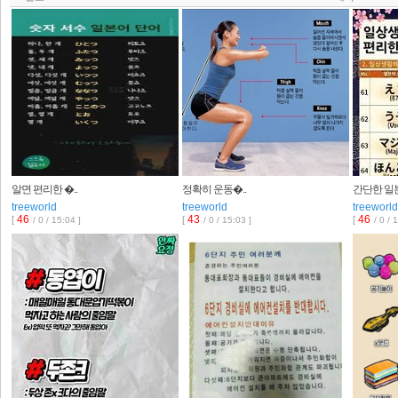
알면 편리한 �..
정확히 운동�..
간단한 일본
treeworld
treeworld
treeworld
46
43
46
[
[
[
/ 0 / 15:04 ]
/ 0 / 15:03 ]
/ 0 / 