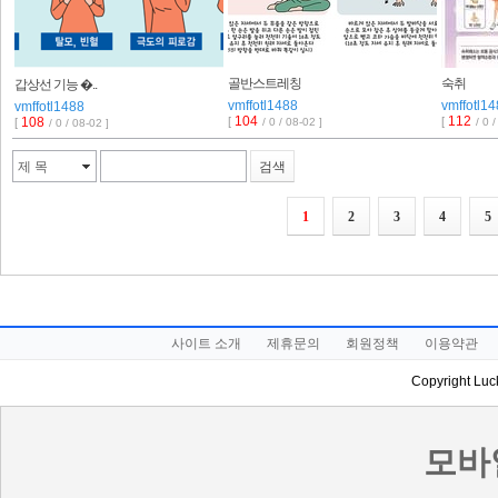
골반스트레칭
숙취
갑상선 기능 �..
vmffotl1488
vmffotl1
vmffotl1488
104
112
108
[
[
[
/ 0 / 08-02 ]
/ 0 
/ 0 / 08-02 ]
제 목
검색
1
2
3
4
5
사이트 소개
제휴문의
회원정책
이용약관
Copyright Luck
TOP
UP
BOT
PREV
NEXT
DOWN
모바