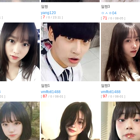
얼짱
얼짱3
yang120
ㅇㅅㅎ04
7
[
1 ]
/ 0 / 23:11 ]
71
[
/ 0 / 08-05 ]
얼짱1
얼짱3
8
vmffotl1488
vmffotl1488
87
97
[
[
-01 ]
/ 0 / 08-01 ]
/ 0 / 08-01 ]