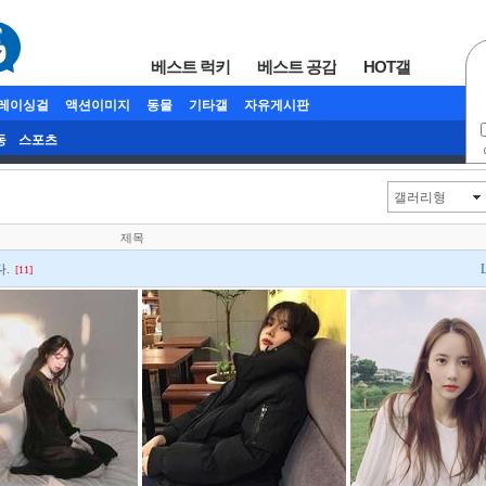
베스트 럭키
베스트 공감
HOT갤
/레이싱걸
액션이미지
동물
기타갤
자유게시판
동
스포츠
갤러리형
제목
.
[11]