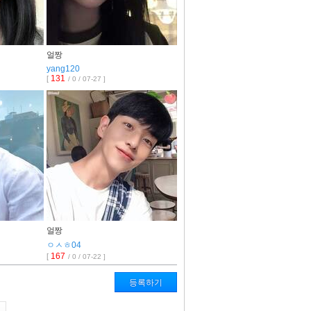
얼짱
yang120
131
[
/ 0 / 07-27 ]
얼짱
ㅇㅅㅎ04
167
[
/ 0 / 07-22 ]
등록하기