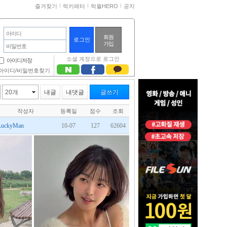
즐겨찾기
럭키레터
럭월HERO
공지
아이디
회원
가입
비밀번호
소셜 계정으로 로그인
아이디저장
아이디/비밀번호찾기
20개
내글
내댓글
글쓰기
작성자
등록일
점수
조회
LuckyMan
10-07
127
62604