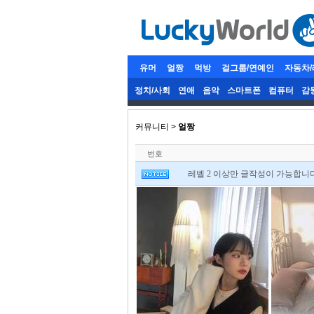
유머
얼짱
먹방
걸그룹/연예인
자동차
정치/사회
연애
음악
스마트폰
컴퓨터
감
커뮤니티 >
얼짱
번호
레벨 2 이상만 글작성이 가능합니다