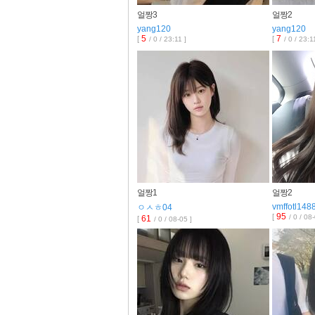
얼짱3
얼짱2
yang120
yang120
5
7
[
[
/ 0 / 23:11 ]
/ 0 / 23:1
얼짱1
얼짱2
vmffotl148
ㅇㅅㅎ04
95
[
/ 0 / 08
61
[
/ 0 / 08-05 ]