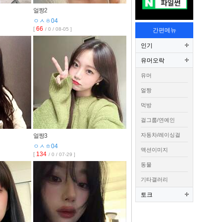
얼짱2
ㅇㅅㅎ04
66
[
/ 0 / 08-05 ]
간편메뉴
인기
유머오락
유머
얼짱
먹방
걸그룹/연예인
자동차/레이싱걸
얼짱3
ㅇㅅㅎ04
액션이미지
134
[
/ 0 / 07-29 ]
동물
기타갤러리
토크