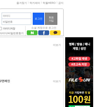
즐겨찾기
럭키레터
럭월HERO
공지
아이디
회원
가입
비밀번호
소셜 계정으로 로그인
아이디저장
아이디/비밀번호찾기
더보기
/연예인
더보기