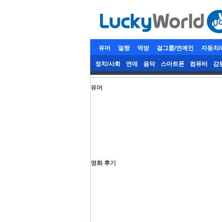
유머
얼짱
먹방
걸그룹/연예인
자동차
정치/사회
연애
음악
스마트폰
컴퓨터
감
유머
영화 후기