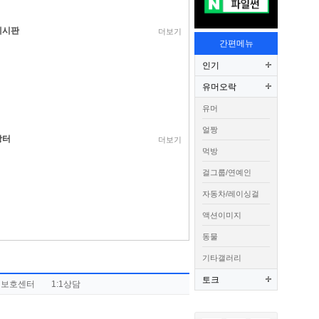
게시판
더보기
간편메뉴
인기
유머오락
유머
얼짱
장터
더보기
먹방
걸그룹/연예인
자동차/레이싱걸
액션이미지
동물
기타갤러리
토크
권보호센터
1:1상담