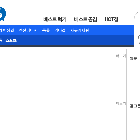
베스트 럭키
베스트 공감
HOT갤
/레이싱걸
액션이미지
동물
기타갤
자유게시판
동
스포츠
더보기
웹툰
더보기
걸그룹