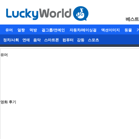
베스트
유머
얼짱
먹방
걸그룹/연예인
자동차/레이싱걸
액션이미지
동물
정치/사회
연애
음악
스마트폰
컴퓨터
감동
스포츠
유머
영화 후기