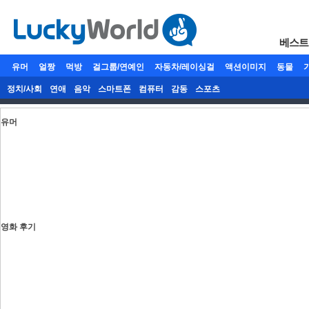
베스트
유머
얼짱
먹방
걸그룹/연예인
자동차/레이싱걸
액션이미지
동물
정치/사회
연애
음악
스마트폰
컴퓨터
감동
스포츠
유머
영화 후기