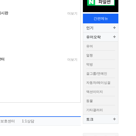
게시판
더보기
간편메뉴
인기
유머오락
유머
얼짱
장터
더보기
먹방
걸그룹/연예인
자동차/레이싱걸
액션이미지
동물
기타갤러리
토크
권보호센터
1:1상담