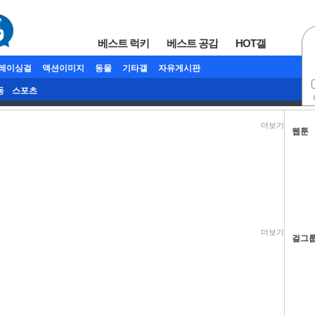
베스트 럭키
베스트 공감
HOT갤
/레이싱걸
액션이미지
동물
기타갤
자유게시판
동
스포츠
더보기
웹툰
더보기
걸그룹