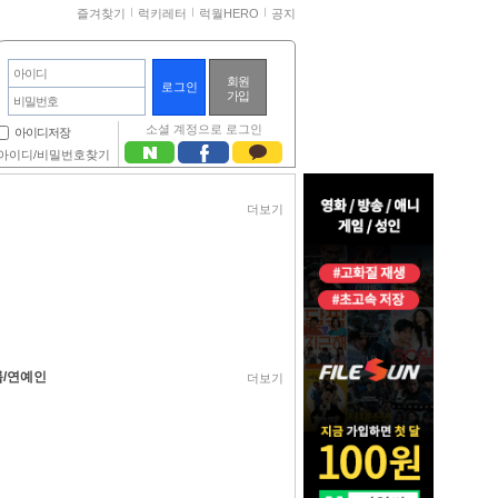
즐겨찾기
럭키레터
럭월HERO
공지
아이디
회원
가입
비밀번호
소셜 계정으로 로그인
아이디저장
아이디/비밀번호찾기
더보기
/연예인
더보기