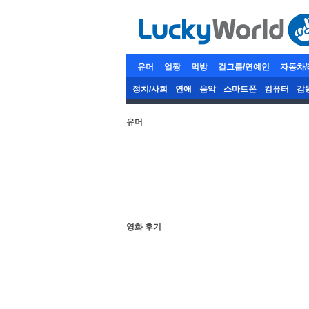
유머
얼짱
먹방
걸그룹/연예인
자동차
정치/사회
연애
음악
스마트폰
컴퓨터
감
유머
영화 후기