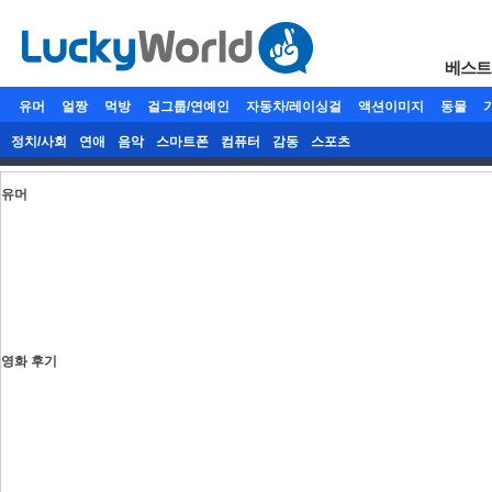
베스트
유머
얼짱
먹방
걸그룹/연예인
자동차/레이싱걸
액션이미지
동물
정치/사회
연애
음악
스마트폰
컴퓨터
감동
스포츠
유머
영화 후기