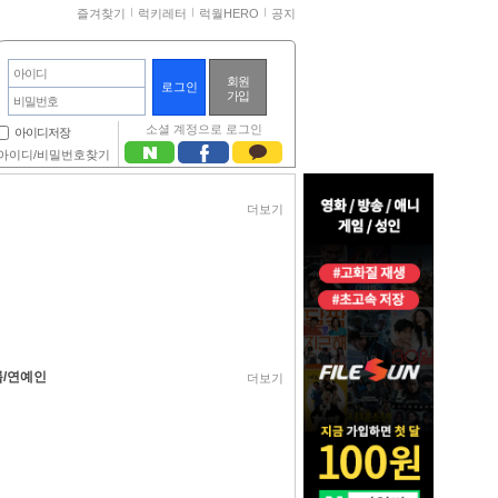
즐겨찾기
럭키레터
럭월HERO
공지
아이디
회원
가입
비밀번호
소셜 계정으로 로그인
아이디저장
아이디/비밀번호찾기
더보기
/연예인
더보기