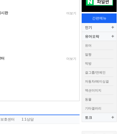
게시판
더보기
간편메뉴
인기
유머오락
유머
얼짱
장터
더보기
먹방
걸그룹/연예인
자동차/레이싱걸
액션이미지
동물
기타갤러리
토크
권보호센터
1:1상담