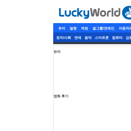
유머
얼짱
먹방
걸그룹/연예인
자동차
정치/사회
연애
음악
스마트폰
컴퓨터
감
유머
영화 후기