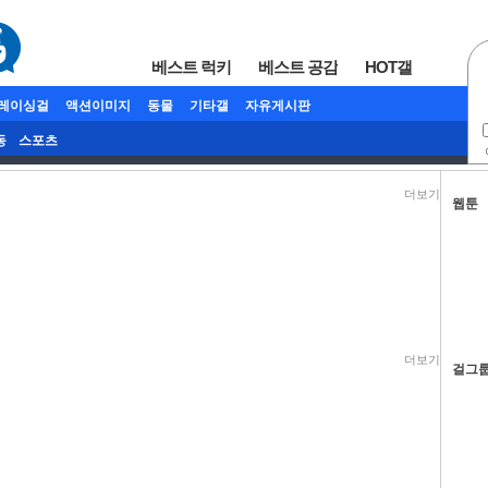
베스트 럭키
베스트 공감
HOT갤
/레이싱걸
액션이미지
동물
기타갤
자유게시판
동
스포츠
더보기
웹툰
더보기
걸그룹